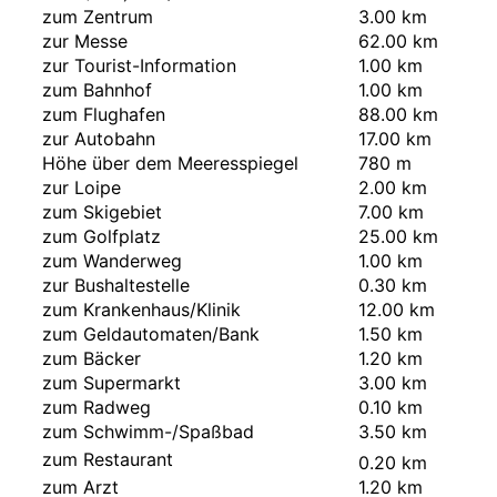
zum Zentrum
3.00 km
zur Messe
62.00 km
zur Tourist-Information
1.00 km
zum Bahnhof
1.00 km
zum Flughafen
88.00 km
zur Autobahn
17.00 km
Höhe über dem Meeresspiegel
780 m
zur Loipe
2.00 km
zum Skigebiet
7.00 km
zum Golfplatz
25.00 km
zum Wanderweg
1.00 km
zur Bushaltestelle
0.30 km
zum Krankenhaus/Klinik
12.00 km
zum Geldautomaten/Bank
1.50 km
zum Bäcker
1.20 km
zum Supermarkt
3.00 km
zum Radweg
0.10 km
zum Schwimm-/Spaßbad
3.50 km
zum Restaurant
0.20 km
zum Arzt
1.20 km